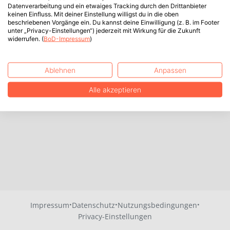
Datenverarbeitung und ein etwaiges Tracking durch den Drittanbieter
keinen Einfluss. Mit deiner Einstellung willigst du in die oben
beschriebenen Vorgänge ein. Du kannst deine Einwilligung (z. B. im Footer
unter „Privacy-Einstellungen“) jederzeit mit Wirkung für die Zukunft
widerrufen. (
BoD-Impressum
)
Ablehnen
Anpassen
Alle akzeptieren
·
·
·
Impressum
Datenschutz
Nutzungsbedingungen
Privacy-Einstellungen