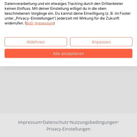
Datenverarbeitung und ein etwaiges Tracking durch den Drittanbieter
keinen Einfluss. Mit deiner Einstellung willigst du in die oben
beschriebenen Vorgänge ein. Du kannst deine Einwilligung (z. B. im Footer
unter „Privacy-Einstellungen“) jederzeit mit Wirkung für die Zukunft
widerrufen. (
BoD-Impressum
)
Ablehnen
Anpassen
Alle akzeptieren
·
·
·
Impressum
Datenschutz
Nutzungsbedingungen
Privacy-Einstellungen