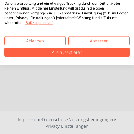
Datenverarbeitung und ein etwaiges Tracking durch den Drittanbieter
keinen Einfluss. Mit deiner Einstellung willigst du in die oben
beschriebenen Vorgänge ein. Du kannst deine Einwilligung (z. B. im Footer
unter „Privacy-Einstellungen“) jederzeit mit Wirkung für die Zukunft
widerrufen. (
BoD-Impressum
)
Ablehnen
Anpassen
Alle akzeptieren
·
·
·
Impressum
Datenschutz
Nutzungsbedingungen
Privacy-Einstellungen