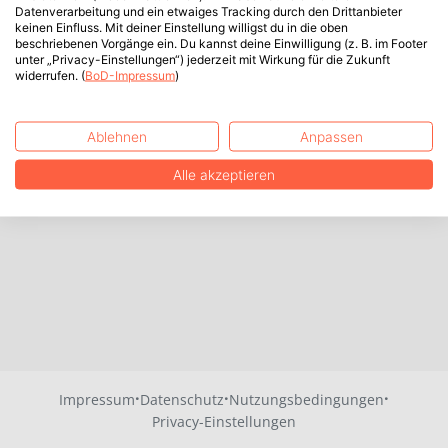
Datenverarbeitung und ein etwaiges Tracking durch den Drittanbieter
keinen Einfluss. Mit deiner Einstellung willigst du in die oben
beschriebenen Vorgänge ein. Du kannst deine Einwilligung (z. B. im Footer
unter „Privacy-Einstellungen“) jederzeit mit Wirkung für die Zukunft
widerrufen. (
BoD-Impressum
)
Ablehnen
Anpassen
Alle akzeptieren
·
·
·
Impressum
Datenschutz
Nutzungsbedingungen
Privacy-Einstellungen