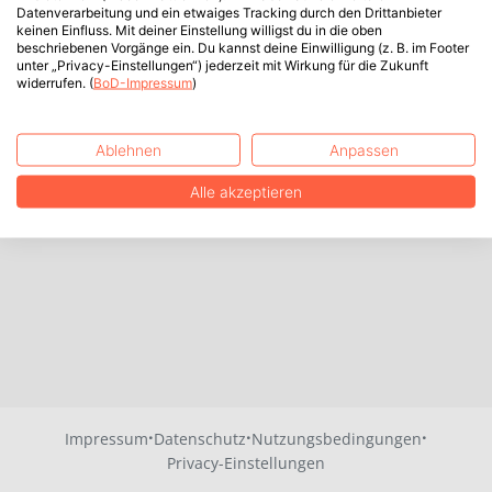
Datenverarbeitung und ein etwaiges Tracking durch den Drittanbieter
keinen Einfluss. Mit deiner Einstellung willigst du in die oben
beschriebenen Vorgänge ein. Du kannst deine Einwilligung (z. B. im Footer
unter „Privacy-Einstellungen“) jederzeit mit Wirkung für die Zukunft
widerrufen. (
BoD-Impressum
)
Ablehnen
Anpassen
Alle akzeptieren
·
·
·
Impressum
Datenschutz
Nutzungsbedingungen
Privacy-Einstellungen