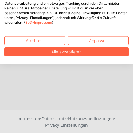
Datenverarbeitung und ein etwaiges Tracking durch den Drittanbieter
keinen Einfluss. Mit deiner Einstellung willigst du in die oben
beschriebenen Vorgänge ein. Du kannst deine Einwilligung (z. B. im Footer
unter „Privacy-Einstellungen“) jederzeit mit Wirkung für die Zukunft
widerrufen. (
BoD-Impressum
)
Ablehnen
Anpassen
Alle akzeptieren
·
·
·
Impressum
Datenschutz
Nutzungsbedingungen
Privacy-Einstellungen