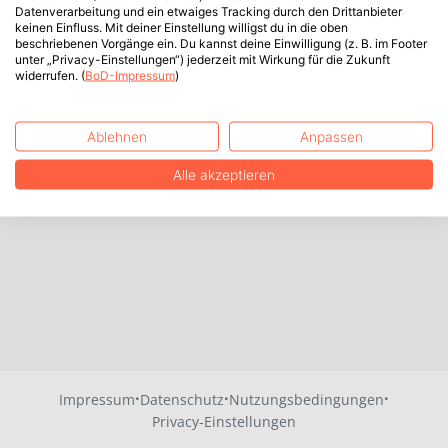
Datenverarbeitung und ein etwaiges Tracking durch den Drittanbieter
keinen Einfluss. Mit deiner Einstellung willigst du in die oben
beschriebenen Vorgänge ein. Du kannst deine Einwilligung (z. B. im Footer
unter „Privacy-Einstellungen“) jederzeit mit Wirkung für die Zukunft
widerrufen. (
BoD-Impressum
)
Ablehnen
Anpassen
Alle akzeptieren
·
·
·
Impressum
Datenschutz
Nutzungsbedingungen
Privacy-Einstellungen