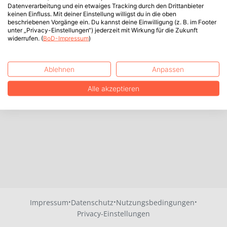
Datenverarbeitung und ein etwaiges Tracking durch den Drittanbieter
keinen Einfluss. Mit deiner Einstellung willigst du in die oben
beschriebenen Vorgänge ein. Du kannst deine Einwilligung (z. B. im Footer
unter „Privacy-Einstellungen“) jederzeit mit Wirkung für die Zukunft
widerrufen. (
BoD-Impressum
)
Ablehnen
Anpassen
Alle akzeptieren
·
·
·
Impressum
Datenschutz
Nutzungsbedingungen
Privacy-Einstellungen