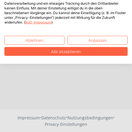
Datenverarbeitung und ein etwaiges Tracking durch den Drittanbieter
keinen Einfluss. Mit deiner Einstellung willigst du in die oben
beschriebenen Vorgänge ein. Du kannst deine Einwilligung (z. B. im Footer
unter „Privacy-Einstellungen“) jederzeit mit Wirkung für die Zukunft
widerrufen. (
BoD-Impressum
)
Ablehnen
Anpassen
Alle akzeptieren
·
·
·
Impressum
Datenschutz
Nutzungsbedingungen
Privacy-Einstellungen