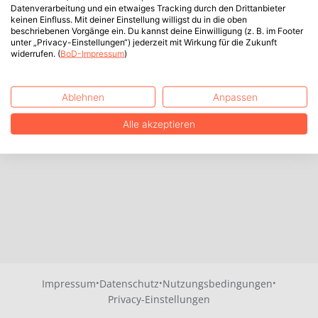
Datenverarbeitung und ein etwaiges Tracking durch den Drittanbieter
keinen Einfluss. Mit deiner Einstellung willigst du in die oben
beschriebenen Vorgänge ein. Du kannst deine Einwilligung (z. B. im Footer
unter „Privacy-Einstellungen“) jederzeit mit Wirkung für die Zukunft
widerrufen. (
BoD-Impressum
)
Ablehnen
Anpassen
Alle akzeptieren
·
·
·
Impressum
Datenschutz
Nutzungsbedingungen
Privacy-Einstellungen