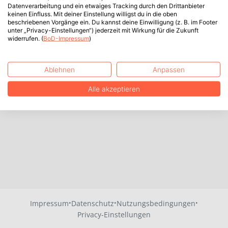
Datenverarbeitung und ein etwaiges Tracking durch den Drittanbieter
keinen Einfluss. Mit deiner Einstellung willigst du in die oben
beschriebenen Vorgänge ein. Du kannst deine Einwilligung (z. B. im Footer
unter „Privacy-Einstellungen“) jederzeit mit Wirkung für die Zukunft
widerrufen. (
BoD-Impressum
)
Ablehnen
Anpassen
Alle akzeptieren
·
·
·
Impressum
Datenschutz
Nutzungsbedingungen
Privacy-Einstellungen