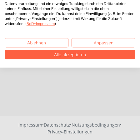
Datenverarbeitung und ein etwaiges Tracking durch den Drittanbieter
keinen Einfluss. Mit deiner Einstellung willigst du in die oben
beschriebenen Vorgänge ein. Du kannst deine Einwilligung (z. B. im Footer
unter „Privacy-Einstellungen“) jederzeit mit Wirkung für die Zukunft
widerrufen. (
BoD-Impressum
)
Ablehnen
Anpassen
Alle akzeptieren
·
·
·
Impressum
Datenschutz
Nutzungsbedingungen
Privacy-Einstellungen