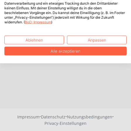
Datenverarbeitung und ein etwaiges Tracking durch den Drittanbieter
keinen Einfluss. Mit deiner Einstellung willigst du in die oben
beschriebenen Vorgänge ein. Du kannst deine Einwilligung (z. B. im Footer
unter „Privacy-Einstellungen“) jederzeit mit Wirkung für die Zukunft
widerrufen. (
BoD-Impressum
)
Ablehnen
Anpassen
Alle akzeptieren
·
·
·
Impressum
Datenschutz
Nutzungsbedingungen
Privacy-Einstellungen