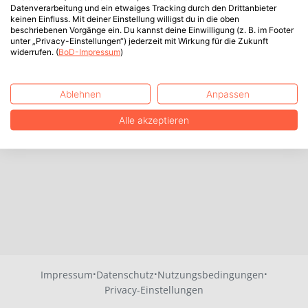
Datenverarbeitung und ein etwaiges Tracking durch den Drittanbieter
keinen Einfluss. Mit deiner Einstellung willigst du in die oben
beschriebenen Vorgänge ein. Du kannst deine Einwilligung (z. B. im Footer
unter „Privacy-Einstellungen“) jederzeit mit Wirkung für die Zukunft
widerrufen. (
BoD-Impressum
)
Ablehnen
Anpassen
Alle akzeptieren
·
·
·
Impressum
Datenschutz
Nutzungsbedingungen
Privacy-Einstellungen