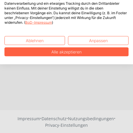
Datenverarbeitung und ein etwaiges Tracking durch den Drittanbieter
keinen Einfluss. Mit deiner Einstellung willigst du in die oben
beschriebenen Vorgänge ein. Du kannst deine Einwilligung (z. B. im Footer
unter „Privacy-Einstellungen“) jederzeit mit Wirkung für die Zukunft
widerrufen. (
BoD-Impressum
)
Ablehnen
Anpassen
Alle akzeptieren
·
·
·
Impressum
Datenschutz
Nutzungsbedingungen
Privacy-Einstellungen