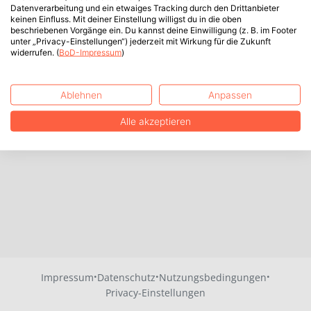
Datenverarbeitung und ein etwaiges Tracking durch den Drittanbieter
keinen Einfluss. Mit deiner Einstellung willigst du in die oben
beschriebenen Vorgänge ein. Du kannst deine Einwilligung (z. B. im Footer
unter „Privacy-Einstellungen“) jederzeit mit Wirkung für die Zukunft
widerrufen. (
BoD-Impressum
)
Ablehnen
Anpassen
Alle akzeptieren
·
·
·
Impressum
Datenschutz
Nutzungsbedingungen
Privacy-Einstellungen