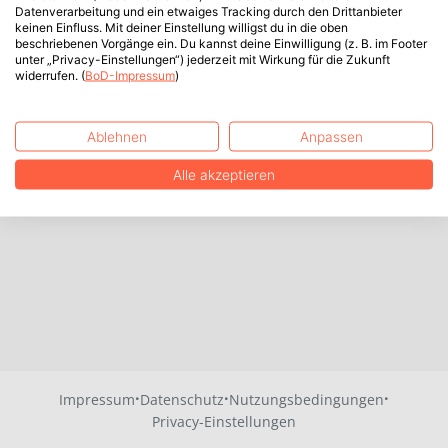
Datenverarbeitung und ein etwaiges Tracking durch den Drittanbieter
keinen Einfluss. Mit deiner Einstellung willigst du in die oben
beschriebenen Vorgänge ein. Du kannst deine Einwilligung (z. B. im Footer
unter „Privacy-Einstellungen“) jederzeit mit Wirkung für die Zukunft
widerrufen. (
BoD-Impressum
)
Ablehnen
Anpassen
Alle akzeptieren
·
·
·
Impressum
Datenschutz
Nutzungsbedingungen
Privacy-Einstellungen