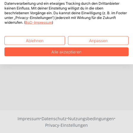
Datenverarbeitung und ein etwaiges Tracking durch den Drittanbieter
keinen Einfluss. Mit deiner Einstellung willigst du in die oben
beschriebenen Vorgänge ein. Du kannst deine Einwilligung (z. B. im Footer
unter „Privacy-Einstellungen“) jederzeit mit Wirkung für die Zukunft
widerrufen. (
BoD-Impressum
)
Ablehnen
Anpassen
Alle akzeptieren
·
·
·
Impressum
Datenschutz
Nutzungsbedingungen
Privacy-Einstellungen