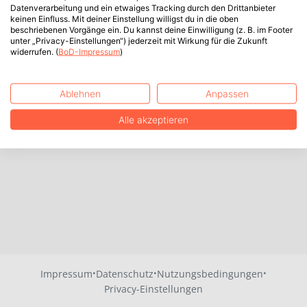
Datenverarbeitung und ein etwaiges Tracking durch den Drittanbieter
keinen Einfluss. Mit deiner Einstellung willigst du in die oben
beschriebenen Vorgänge ein. Du kannst deine Einwilligung (z. B. im Footer
unter „Privacy-Einstellungen“) jederzeit mit Wirkung für die Zukunft
widerrufen. (
BoD-Impressum
)
Ablehnen
Anpassen
Alle akzeptieren
·
·
·
Impressum
Datenschutz
Nutzungsbedingungen
Privacy-Einstellungen