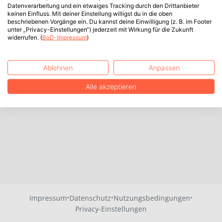
Datenverarbeitung und ein etwaiges Tracking durch den Drittanbieter
keinen Einfluss. Mit deiner Einstellung willigst du in die oben
beschriebenen Vorgänge ein. Du kannst deine Einwilligung (z. B. im Footer
unter „Privacy-Einstellungen“) jederzeit mit Wirkung für die Zukunft
widerrufen. (
BoD-Impressum
)
Ablehnen
Anpassen
Alle akzeptieren
·
·
·
Impressum
Datenschutz
Nutzungsbedingungen
Privacy-Einstellungen