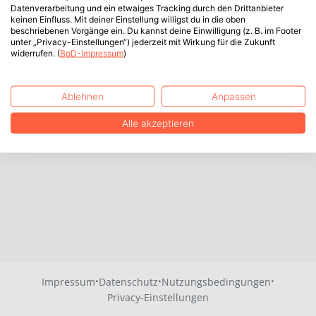
Datenverarbeitung und ein etwaiges Tracking durch den Drittanbieter
keinen Einfluss. Mit deiner Einstellung willigst du in die oben
beschriebenen Vorgänge ein. Du kannst deine Einwilligung (z. B. im Footer
unter „Privacy-Einstellungen“) jederzeit mit Wirkung für die Zukunft
widerrufen. (
BoD-Impressum
)
Ablehnen
Anpassen
Alle akzeptieren
·
·
·
Impressum
Datenschutz
Nutzungsbedingungen
Privacy-Einstellungen