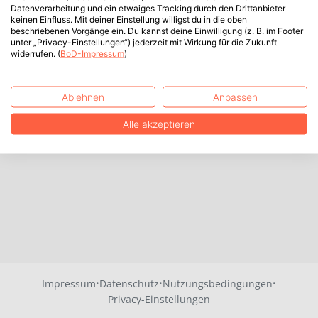
Datenverarbeitung und ein etwaiges Tracking durch den Drittanbieter
keinen Einfluss. Mit deiner Einstellung willigst du in die oben
beschriebenen Vorgänge ein. Du kannst deine Einwilligung (z. B. im Footer
unter „Privacy-Einstellungen“) jederzeit mit Wirkung für die Zukunft
widerrufen. (
BoD-Impressum
)
Ablehnen
Anpassen
Alle akzeptieren
·
·
·
Impressum
Datenschutz
Nutzungsbedingungen
Privacy-Einstellungen