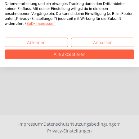
Datenverarbeitung und ein etwaiges Tracking durch den Drittanbieter
keinen Einfluss. Mit deiner Einstellung willigst du in die oben
beschriebenen Vorgänge ein. Du kannst deine Einwilligung (z. B. im Footer
unter „Privacy-Einstellungen“) jederzeit mit Wirkung für die Zukunft
widerrufen. (
BoD-Impressum
)
Ablehnen
Anpassen
Alle akzeptieren
·
·
·
Impressum
Datenschutz
Nutzungsbedingungen
Privacy-Einstellungen