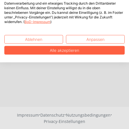
Datenverarbeitung und ein etwaiges Tracking durch den Drittanbieter
keinen Einfluss. Mit deiner Einstellung willigst du in die oben
beschriebenen Vorgänge ein. Du kannst deine Einwilligung (z. B. im Footer
unter „Privacy-Einstellungen“) jederzeit mit Wirkung für die Zukunft
widerrufen. (
BoD-Impressum
)
Ablehnen
Anpassen
Alle akzeptieren
·
·
·
Impressum
Datenschutz
Nutzungsbedingungen
Privacy-Einstellungen