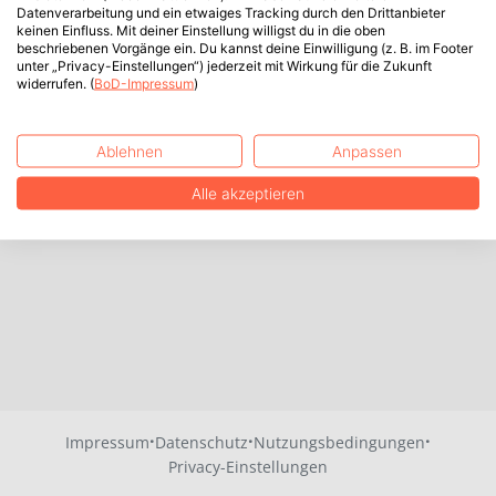
Datenverarbeitung und ein etwaiges Tracking durch den Drittanbieter
keinen Einfluss. Mit deiner Einstellung willigst du in die oben
beschriebenen Vorgänge ein. Du kannst deine Einwilligung (z. B. im Footer
unter „Privacy-Einstellungen“) jederzeit mit Wirkung für die Zukunft
widerrufen. (
BoD-Impressum
)
Ablehnen
Anpassen
Alle akzeptieren
·
·
·
Impressum
Datenschutz
Nutzungsbedingungen
Privacy-Einstellungen