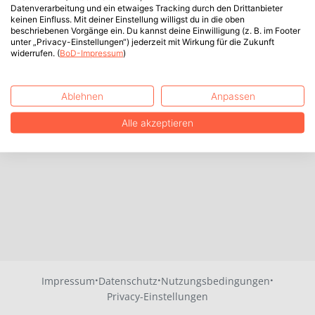
Datenverarbeitung und ein etwaiges Tracking durch den Drittanbieter
keinen Einfluss. Mit deiner Einstellung willigst du in die oben
beschriebenen Vorgänge ein. Du kannst deine Einwilligung (z. B. im Footer
unter „Privacy-Einstellungen“) jederzeit mit Wirkung für die Zukunft
widerrufen. (
BoD-Impressum
)
Ablehnen
Anpassen
Alle akzeptieren
·
·
·
Impressum
Datenschutz
Nutzungsbedingungen
Privacy-Einstellungen