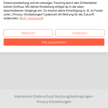
Datenverarbeitung und ein etwaiges Tracking durch den Drittanbieter
keinen Einfluss. Mit deiner Einstellung willigst du in die oben
beschriebenen Vorgänge ein. Du kannst deine Einwilligung (z. B. im Footer
unter „Privacy-Einstellungen“) jederzeit mit Wirkung für die Zukunft
widerrufen. (
BoD-Impressum
)
Ablehnen
Anpassen
Alle akzeptieren
·
·
·
Impressum
Datenschutz
Nutzungsbedingungen
Privacy-Einstellungen