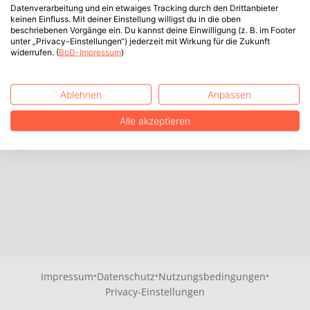
Datenverarbeitung und ein etwaiges Tracking durch den Drittanbieter
keinen Einfluss. Mit deiner Einstellung willigst du in die oben
beschriebenen Vorgänge ein. Du kannst deine Einwilligung (z. B. im Footer
unter „Privacy-Einstellungen“) jederzeit mit Wirkung für die Zukunft
widerrufen. (
BoD-Impressum
)
Ablehnen
Anpassen
Alle akzeptieren
·
·
·
Impressum
Datenschutz
Nutzungsbedingungen
Privacy-Einstellungen