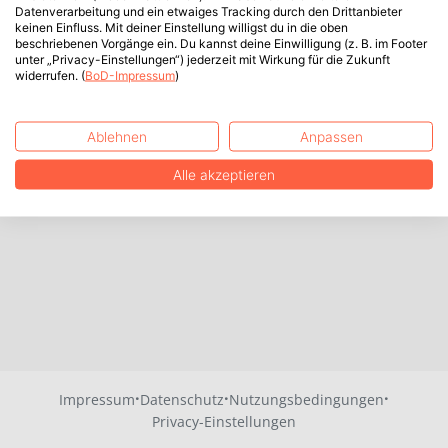
Datenverarbeitung und ein etwaiges Tracking durch den Drittanbieter
keinen Einfluss. Mit deiner Einstellung willigst du in die oben
beschriebenen Vorgänge ein. Du kannst deine Einwilligung (z. B. im Footer
unter „Privacy-Einstellungen“) jederzeit mit Wirkung für die Zukunft
widerrufen. (
BoD-Impressum
)
Ablehnen
Anpassen
Alle akzeptieren
·
·
·
Impressum
Datenschutz
Nutzungsbedingungen
Privacy-Einstellungen