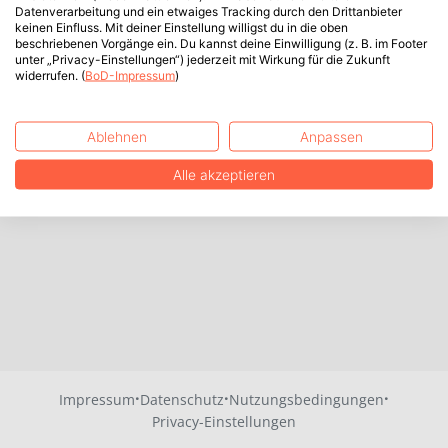
Datenverarbeitung und ein etwaiges Tracking durch den Drittanbieter
keinen Einfluss. Mit deiner Einstellung willigst du in die oben
beschriebenen Vorgänge ein. Du kannst deine Einwilligung (z. B. im Footer
unter „Privacy-Einstellungen“) jederzeit mit Wirkung für die Zukunft
widerrufen. (
BoD-Impressum
)
Ablehnen
Anpassen
Alle akzeptieren
·
·
·
Impressum
Datenschutz
Nutzungsbedingungen
Privacy-Einstellungen