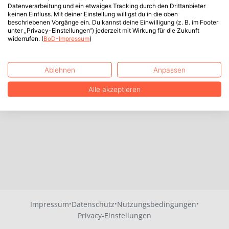
Datenverarbeitung und ein etwaiges Tracking durch den Drittanbieter
keinen Einfluss. Mit deiner Einstellung willigst du in die oben
beschriebenen Vorgänge ein. Du kannst deine Einwilligung (z. B. im Footer
unter „Privacy-Einstellungen“) jederzeit mit Wirkung für die Zukunft
widerrufen. (
BoD-Impressum
)
Ablehnen
Anpassen
Alle akzeptieren
·
·
·
Impressum
Datenschutz
Nutzungsbedingungen
Privacy-Einstellungen