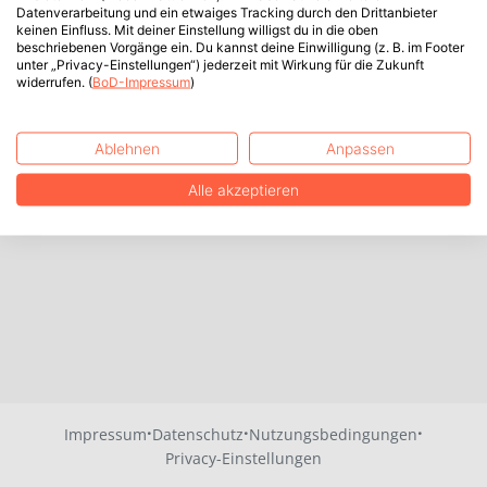
Datenverarbeitung und ein etwaiges Tracking durch den Drittanbieter
keinen Einfluss. Mit deiner Einstellung willigst du in die oben
beschriebenen Vorgänge ein. Du kannst deine Einwilligung (z. B. im Footer
unter „Privacy-Einstellungen“) jederzeit mit Wirkung für die Zukunft
widerrufen. (
BoD-Impressum
)
Ablehnen
Anpassen
Alle akzeptieren
·
·
·
Impressum
Datenschutz
Nutzungsbedingungen
Privacy-Einstellungen