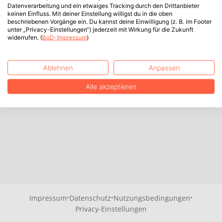
Datenverarbeitung und ein etwaiges Tracking durch den Drittanbieter
keinen Einfluss. Mit deiner Einstellung willigst du in die oben
beschriebenen Vorgänge ein. Du kannst deine Einwilligung (z. B. im Footer
unter „Privacy-Einstellungen“) jederzeit mit Wirkung für die Zukunft
widerrufen. (
BoD-Impressum
)
Ablehnen
Anpassen
Alle akzeptieren
·
·
·
Impressum
Datenschutz
Nutzungsbedingungen
Privacy-Einstellungen