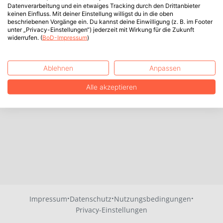
Datenverarbeitung und ein etwaiges Tracking durch den Drittanbieter
keinen Einfluss. Mit deiner Einstellung willigst du in die oben
beschriebenen Vorgänge ein. Du kannst deine Einwilligung (z. B. im Footer
unter „Privacy-Einstellungen“) jederzeit mit Wirkung für die Zukunft
widerrufen. (
BoD-Impressum
)
Ablehnen
Anpassen
Alle akzeptieren
·
·
·
Impressum
Datenschutz
Nutzungsbedingungen
Privacy-Einstellungen