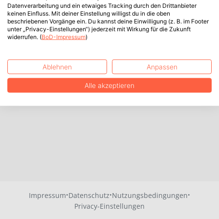
Datenverarbeitung und ein etwaiges Tracking durch den Drittanbieter
keinen Einfluss. Mit deiner Einstellung willigst du in die oben
beschriebenen Vorgänge ein. Du kannst deine Einwilligung (z. B. im Footer
unter „Privacy-Einstellungen“) jederzeit mit Wirkung für die Zukunft
widerrufen. (
BoD-Impressum
)
Ablehnen
Anpassen
Alle akzeptieren
·
·
·
Impressum
Datenschutz
Nutzungsbedingungen
Privacy-Einstellungen