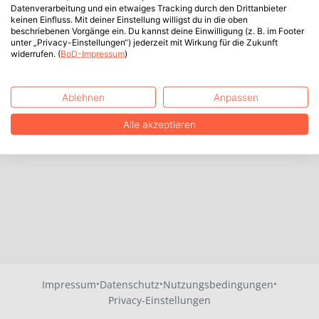
Datenverarbeitung und ein etwaiges Tracking durch den Drittanbieter
keinen Einfluss. Mit deiner Einstellung willigst du in die oben
beschriebenen Vorgänge ein. Du kannst deine Einwilligung (z. B. im Footer
unter „Privacy-Einstellungen“) jederzeit mit Wirkung für die Zukunft
widerrufen. (
BoD-Impressum
)
Ablehnen
Anpassen
Alle akzeptieren
·
·
·
Impressum
Datenschutz
Nutzungsbedingungen
Privacy-Einstellungen