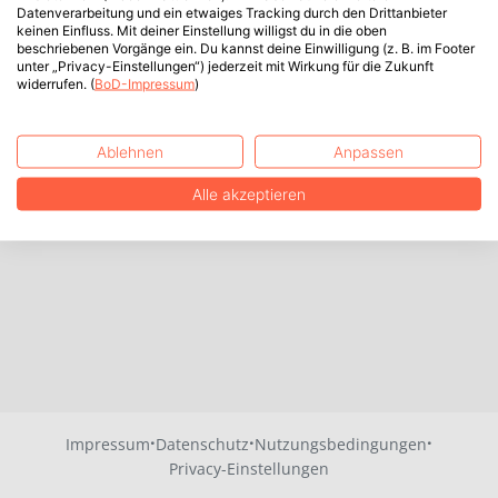
Datenverarbeitung und ein etwaiges Tracking durch den Drittanbieter
keinen Einfluss. Mit deiner Einstellung willigst du in die oben
beschriebenen Vorgänge ein. Du kannst deine Einwilligung (z. B. im Footer
unter „Privacy-Einstellungen“) jederzeit mit Wirkung für die Zukunft
widerrufen. (
BoD-Impressum
)
Ablehnen
Anpassen
Alle akzeptieren
·
·
·
Impressum
Datenschutz
Nutzungsbedingungen
Privacy-Einstellungen