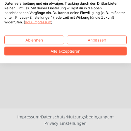
Datenverarbeitung und ein etwaiges Tracking durch den Drittanbieter
keinen Einfluss. Mit deiner Einstellung willigst du in die oben
beschriebenen Vorgänge ein. Du kannst deine Einwilligung (z. B. im Footer
unter „Privacy-Einstellungen“) jederzeit mit Wirkung für die Zukunft
widerrufen. (
BoD-Impressum
)
Ablehnen
Anpassen
Alle akzeptieren
·
·
·
Impressum
Datenschutz
Nutzungsbedingungen
Privacy-Einstellungen