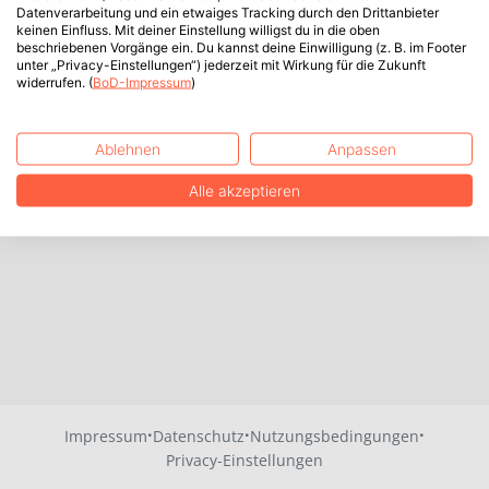
Datenverarbeitung und ein etwaiges Tracking durch den Drittanbieter
keinen Einfluss. Mit deiner Einstellung willigst du in die oben
beschriebenen Vorgänge ein. Du kannst deine Einwilligung (z. B. im Footer
unter „Privacy-Einstellungen“) jederzeit mit Wirkung für die Zukunft
widerrufen. (
BoD-Impressum
)
Ablehnen
Anpassen
Alle akzeptieren
·
·
·
Impressum
Datenschutz
Nutzungsbedingungen
Privacy-Einstellungen