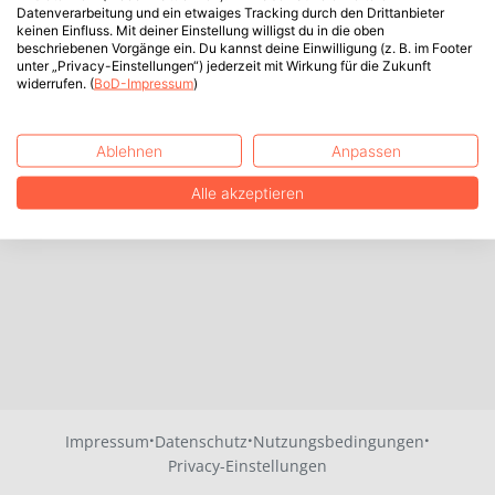
Datenverarbeitung und ein etwaiges Tracking durch den Drittanbieter
keinen Einfluss. Mit deiner Einstellung willigst du in die oben
beschriebenen Vorgänge ein. Du kannst deine Einwilligung (z. B. im Footer
unter „Privacy-Einstellungen“) jederzeit mit Wirkung für die Zukunft
widerrufen. (
BoD-Impressum
)
Ablehnen
Anpassen
Alle akzeptieren
·
·
·
Impressum
Datenschutz
Nutzungsbedingungen
Privacy-Einstellungen