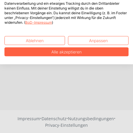
Datenverarbeitung und ein etwaiges Tracking durch den Drittanbieter
keinen Einfluss. Mit deiner Einstellung willigst du in die oben
beschriebenen Vorgänge ein. Du kannst deine Einwilligung (z. B. im Footer
unter „Privacy-Einstellungen“) jederzeit mit Wirkung für die Zukunft
widerrufen. (
BoD-Impressum
)
Ablehnen
Anpassen
Alle akzeptieren
·
·
·
Impressum
Datenschutz
Nutzungsbedingungen
Privacy-Einstellungen