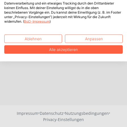
Datenverarbeitung und ein etwaiges Tracking durch den Drittanbieter
keinen Einfluss. Mit deiner Einstellung willigst du in die oben
beschriebenen Vorgänge ein. Du kannst deine Einwilligung (z. B. im Footer
unter „Privacy-Einstellungen“) jederzeit mit Wirkung für die Zukunft
widerrufen. (
BoD-Impressum
)
Ablehnen
Anpassen
Alle akzeptieren
·
·
·
Impressum
Datenschutz
Nutzungsbedingungen
Privacy-Einstellungen