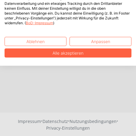
Datenverarbeitung und ein etwaiges Tracking durch den Drittanbieter
keinen Einfluss. Mit deiner Einstellung willigst du in die oben
beschriebenen Vorgänge ein. Du kannst deine Einwilligung (z. B. im Footer
unter „Privacy-Einstellungen“) jederzeit mit Wirkung für die Zukunft
widerrufen. (
BoD-Impressum
)
Ablehnen
Anpassen
Alle akzeptieren
·
·
·
Impressum
Datenschutz
Nutzungsbedingungen
Privacy-Einstellungen