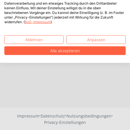
Datenverarbeitung und ein etwaiges Tracking durch den Drittanbieter
keinen Einfluss. Mit deiner Einstellung willigst du in die oben
beschriebenen Vorgänge ein. Du kannst deine Einwilligung (z. B. im Footer
unter „Privacy-Einstellungen“) jederzeit mit Wirkung für die Zukunft
widerrufen. (
BoD-Impressum
)
Ablehnen
Anpassen
Alle akzeptieren
·
·
·
Impressum
Datenschutz
Nutzungsbedingungen
Privacy-Einstellungen