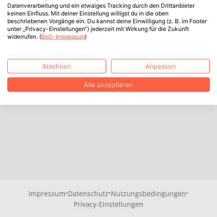
Datenverarbeitung und ein etwaiges Tracking durch den Drittanbieter
keinen Einfluss. Mit deiner Einstellung willigst du in die oben
beschriebenen Vorgänge ein. Du kannst deine Einwilligung (z. B. im Footer
unter „Privacy-Einstellungen“) jederzeit mit Wirkung für die Zukunft
widerrufen. (
BoD-Impressum
)
Ablehnen
Anpassen
Alle akzeptieren
·
·
·
Impressum
Datenschutz
Nutzungsbedingungen
Privacy-Einstellungen