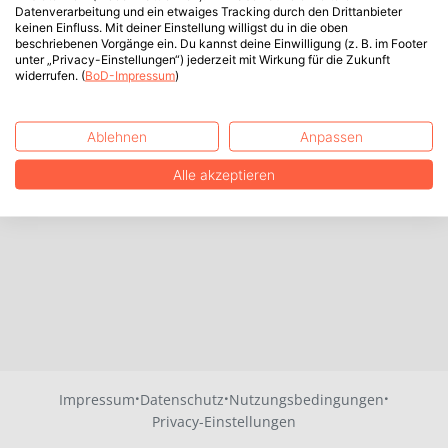
Datenverarbeitung und ein etwaiges Tracking durch den Drittanbieter
keinen Einfluss. Mit deiner Einstellung willigst du in die oben
beschriebenen Vorgänge ein. Du kannst deine Einwilligung (z. B. im Footer
unter „Privacy-Einstellungen“) jederzeit mit Wirkung für die Zukunft
widerrufen. (
BoD-Impressum
)
Ablehnen
Anpassen
Alle akzeptieren
·
·
·
Impressum
Datenschutz
Nutzungsbedingungen
Privacy-Einstellungen