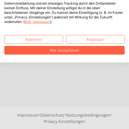
Datenverarbeitung und ein etwaiges Tracking durch den Drittanbieter
keinen Einfluss. Mit deiner Einstellung willigst du in die oben
beschriebenen Vorgänge ein. Du kannst deine Einwilligung (z. B. im Footer
unter „Privacy-Einstellungen“) jederzeit mit Wirkung für die Zukunft
widerrufen. (
BoD-Impressum
)
Ablehnen
Anpassen
Alle akzeptieren
·
·
·
Impressum
Datenschutz
Nutzungsbedingungen
Privacy-Einstellungen