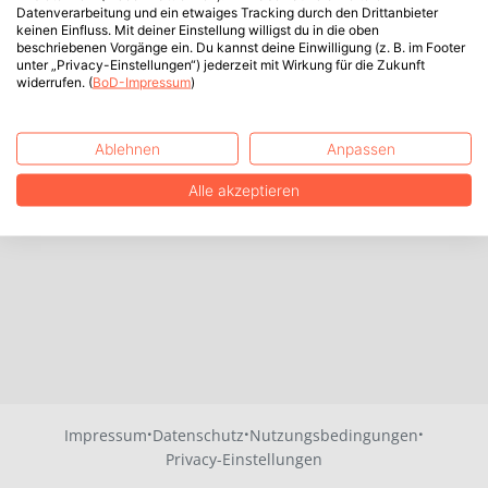
Datenverarbeitung und ein etwaiges Tracking durch den Drittanbieter
keinen Einfluss. Mit deiner Einstellung willigst du in die oben
beschriebenen Vorgänge ein. Du kannst deine Einwilligung (z. B. im Footer
unter „Privacy-Einstellungen“) jederzeit mit Wirkung für die Zukunft
widerrufen. (
BoD-Impressum
)
Ablehnen
Anpassen
Alle akzeptieren
·
·
·
Impressum
Datenschutz
Nutzungsbedingungen
Privacy-Einstellungen