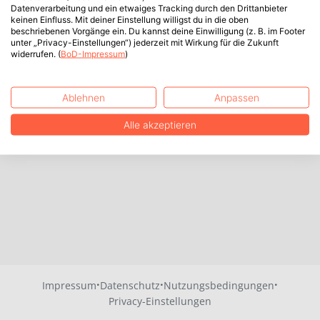
Datenverarbeitung und ein etwaiges Tracking durch den Drittanbieter
keinen Einfluss. Mit deiner Einstellung willigst du in die oben
beschriebenen Vorgänge ein. Du kannst deine Einwilligung (z. B. im Footer
unter „Privacy-Einstellungen“) jederzeit mit Wirkung für die Zukunft
widerrufen. (
BoD-Impressum
)
Ablehnen
Anpassen
Alle akzeptieren
·
·
·
Impressum
Datenschutz
Nutzungsbedingungen
Privacy-Einstellungen