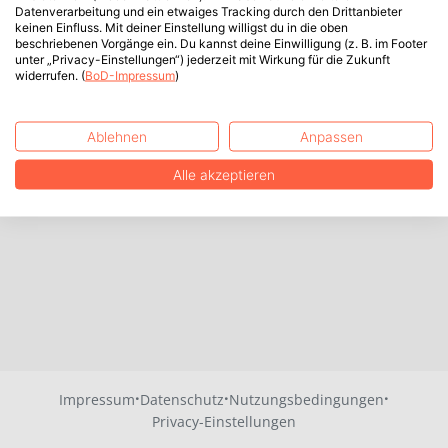
Datenverarbeitung und ein etwaiges Tracking durch den Drittanbieter
keinen Einfluss. Mit deiner Einstellung willigst du in die oben
beschriebenen Vorgänge ein. Du kannst deine Einwilligung (z. B. im Footer
unter „Privacy-Einstellungen“) jederzeit mit Wirkung für die Zukunft
widerrufen. (
BoD-Impressum
)
Ablehnen
Anpassen
Alle akzeptieren
·
·
·
Impressum
Datenschutz
Nutzungsbedingungen
Privacy-Einstellungen